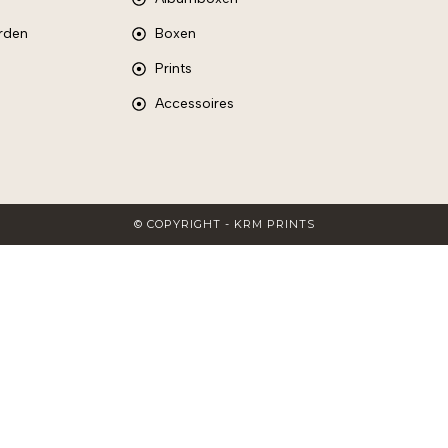
rden
Boxen
Prints
Accessoires
© COPYRIGHT - KRM PRINTS