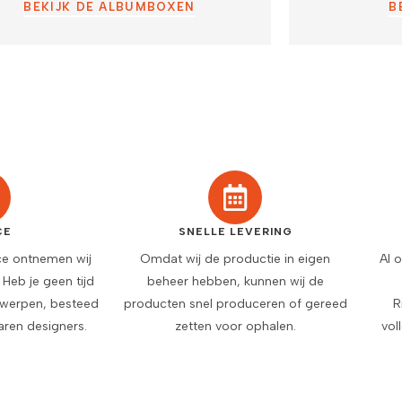
BEKIJK DE ALBUMBOXEN
B
CE
SNELLE LEVERING
ce ontnemen wij
Omdat wij de productie in eigen
Al 
. Heb je geen tijd
beheer hebben, kunnen wij de
twerpen, besteed
producten snel produceren of gereed
R
aren designers.
zetten voor ophalen.
vol