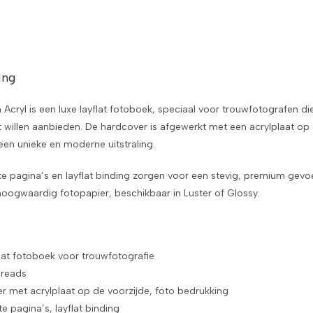
ing
Acryl is een luxe layflat fotoboek, speciaal voor trouwfotografen d
 willen aanbieden. De hardcover is afgewerkt met een acrylplaat op 
een unieke en moderne uitstraling.
e pagina’s en layflat binding zorgen voor een stevig, premium gevoe
hoogwaardig fotopapier, beschikbaar in Luster of Glossy.
flat fotoboek voor trouwfotografie
preads
r met acrylplaat op de voorzijde, foto bedrukking
e pagina’s, layflat binding