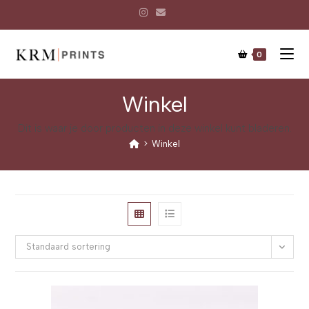
0
Winkel
Dit is waar je door producten in deze winkel kunt bladeren.
>
Winkel
Standaard sortering