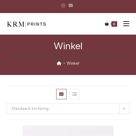
0
Winkel
Dit is waar je door producten in deze winkel kunt bladeren.
>
Winkel
Standaard sortering