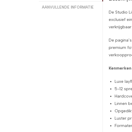
AANVULLENDE INFORMATIE
De Studio L
exclusief e
verkrijgbaar
De pagina’s 
premium fot
verkoopprod
Kenmerken
Luxe lay
5-12 spr
Hardcove
Linnen b
Opgedikte
Luster p
Formaten