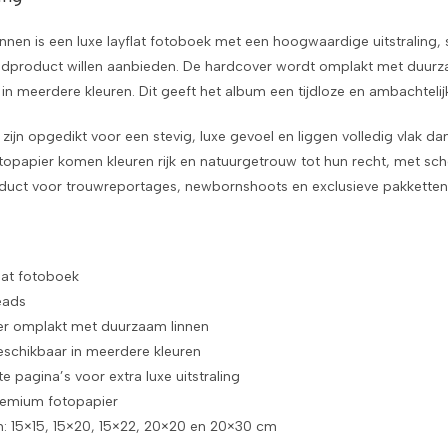
innen is een luxe layflat fotoboek met een hoogwaardige uitstraling,
indproduct willen aanbieden. De hardcover wordt omplakt met duurza
 in meerdere kleuren. Dit geeft het album een tijdloze en ambachtelijk
zijn opgedikt voor een stevig, luxe gevoel en liggen volledig vlak dan
opapier komen kleuren rijk en natuurgetrouw tot hun recht, met sche
uct voor trouwreportages, newbornshoots en exclusieve pakketten
flat fotoboek
eads
r omplakt met duurzaam linnen
eschikbaar in meerdere kleuren
 pagina’s voor extra luxe uitstraling
remium fotopapier
: 15×15, 15×20, 15×22, 20×20 en 20×30 cm